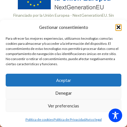
Financiado por la Unión Europea - NextGenerationEU. Sin
embargo, los puntos de vista y las opiniones expresadas
son únicamente los del autor o autores y no reflejan
Gestionar consentimiento
necesariamente los de la Unión Europea o la Comisión
Para ofrecer las mejores experiencias, utilizamos tecnologías como las
Europea. Ni la Unión Europea ni la Comisión Europea
cookies para almacenar y/o acceder a la información del dispositivo. El
pueden ser consideradas responsables de las mismas.
consentimiento de estas tecnologías nos permitirá procesar datos como el
comportamiento de navegación o las identificaciones únicas en este sitio.
No consentir o retirar el consentimiento, puede afectar negativamente a
ciertas características y funciones.
Aceptar
Denegar
Ver preferencias
Agenda un estudio
Política de cookies
Política de Privacidad
Aviso legal