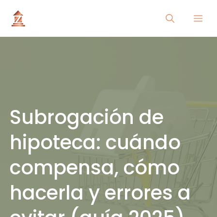
Saltar
Me
al
contenido
Subrogación de
hipoteca: cuándo
compensa, cómo
hacerla y errores a