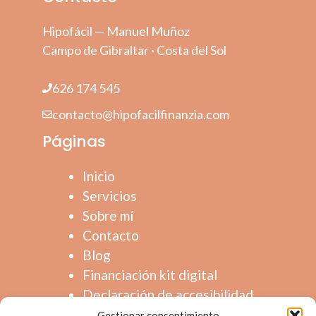
Hipofácil — Manuel Muñoz
Campo de Gibraltar · Costa del Sol
626 174 545
contacto@hipofacilfinanzia.com
Páginas
Inicio
Servicios
Sobre mí
Contacto
Blog
Financiación kit digital
Declaración de accesibilidad
Mapa de sitio
Gestionar consentimiento